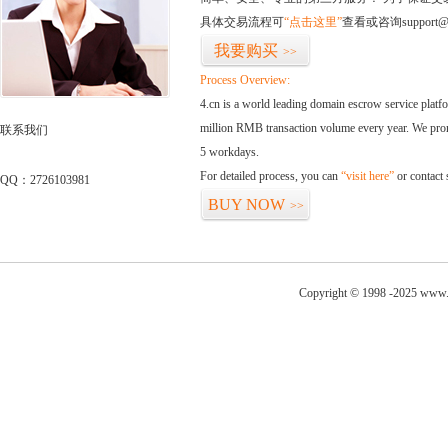
具体交易流程可
“点击这里”
查看或咨询support@
我要购买
>>
Process Overview:
4.cn is a world leading domain escrow service plat
million RMB transaction volume every year. We promi
联系我们
5 workdays.
For detailed process, you can
“visit here”
or contact
QQ：2726103981
BUY NOW
>>
Copyright © 1998 -2025 www.j