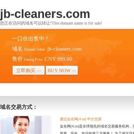
jb-cleaners.com
您正在访问的域名可以转让!This domain name is for sale!
一口价出售中！
域名
jb-cleaners.com
Domain Name:
售价
CNY 999.00
Listing Price:
立即购买
BUY NOW
>>
>>
域名交易方式：
通过金名网(4.cn) 中介交易
金名网(4.cn)是全球领先的域名交易服务机
简单、安全、专业的第三方服务！ 为了保证交